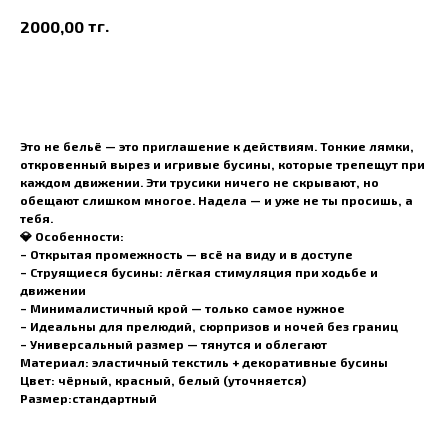
тг.
2000,00
В корзину
Это не бельё — это приглашение к действиям. Тонкие лямки,
откровенный вырез и игривые бусины, которые трепещут при
каждом движении. Эти трусики ничего не скрывают, но
обещают слишком многое. Надела — и уже не ты просишь, а
тебя.
💎 Особенности:
– Открытая промежность — всё на виду и в доступе
– Струящиеся бусины: лёгкая стимуляция при ходьбе и
движении
– Минималистичный крой — только самое нужное
– Идеальны для прелюдий, сюрпризов и ночей без границ
– Универсальный размер — тянутся и облегают
Материал:
эластичный текстиль + декоративные бусины
Цвет:
чёрный, красный, белый (уточняется)
Размер:стандартный