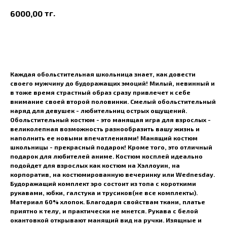
тг.
6000,00
В корзину
Каждая обольстительная школьница знает, как довести
своего мужчину до будоражащих эмоций! Милый, невинный и
в тоже время страстный образ сразу привлечет к себе
внимание своей второй половинки. Смелый обольстительный
наряд для девушек - любительниц острых ощущений.
Обольстительный костюм - это манящая игра для взрослых -
великолепная возможность разнообразить вашу жизнь и
наполнить ее новыми впечатлениями! Манящий костюм
школьницы - прекрасный подарок! Кроме того, это отличный
подарок для любителей аниме. Костюм косплей идеально
подойдет для взрослых как костюм на Хэллоуин, на
корпоратив, на костюмированную вечеринку или Wednesday.
Будоражащий комплект эро состоит из топа с короткими
рукавами, юбки, галстука и трусиков(не все комплекты).
Материал 60% хлопок. Благодаря свойствам ткани, платье
приятно к телу, и практически не мнется. Рукава с белой
окантовкой открывают манящий вид на ручки. Изящные и