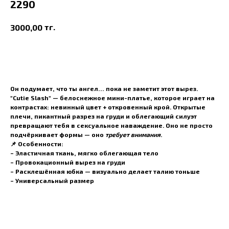
2290
тг.
3000,00
В корзину
Он подумает, что ты ангел… пока не заметит этот вырез.
"Cutie Slash" — белоснежное мини-платье, которое играет на
контрастах: невинный цвет + откровенный крой. Открытые
плечи, пикантный разрез на груди и облегающий силуэт
превращают тебя в сексуальное наваждение. Оно не просто
подчёркивает формы — оно
требует внимания
.
📌 Особенности:
– Эластичная ткань, мягко облегающая тело
– Провокационный вырез на груди
– Расклешённая юбка — визуально делает талию тоньше
– Универсальный размер