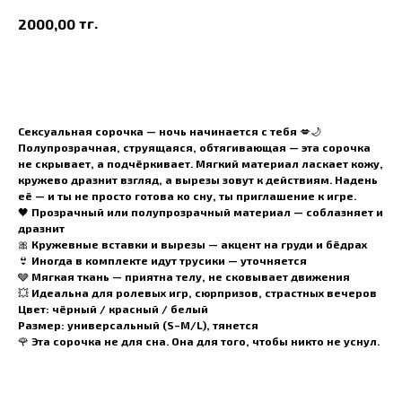
тг.
2000,00
В корзину
Сексуальная сорочка — ночь начинается с тебя
💋🌙
Полупрозрачная, струящаяся, обтягивающая — эта сорочка
не скрывает, а подчёркивает. Мягкий материал ласкает кожу,
кружево дразнит взгляд, а вырезы зовут к действиям. Надень
её — и ты не просто готова ко сну, ты
приглашение к игре
.
🖤
Прозрачный или полупрозрачный материал
— соблазняет и
дразнит
🎀
Кружевные вставки и вырезы
— акцент на груди и бёдрах
👙
Иногда в комплекте идут трусики
— уточняется
🩶
Мягкая ткань
— приятна телу, не сковывает движения
💥
Идеальна для ролевых игр, сюрпризов, страстных вечеров
Цвет:
чёрный / красный / белый
Размер:
универсальный (S–M/L), тянется
🌹 Эта сорочка не для сна. Она для того, чтобы никто не уснул.