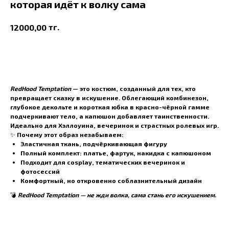
которая идёт к волку сама
тг.
12000,00
В корзину
RedHood Temptation
— это костюм, созданный для тех, кто
превращает сказку в искушение. Облегающий комбинезон,
глубокое декольте и короткая юбка в красно-чёрной гамме
подчеркивают тело, а капюшон добавляет таинственности.
Идеально для Хэллоуина, вечеринок и страстных ролевых игр.
✨
Почему этот образ незабываем:
Эластичная ткань, подчёркивающая фигуру
Полный комплект: платье, фартук, накидка с капюшоном
Подходит для cosplay, тематических вечеринок и
фотосессий
Комфортный, но откровенно соблазнительный дизайн
💣
RedHood Temptation — не жди волка, сама стань его искушением.