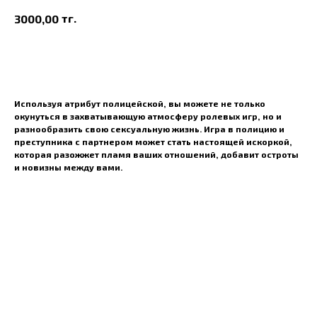
тг.
3000,00
В корзину
Используя атрибут полицейской, вы можете не только
окунуться в захватывающую атмосферу ролевых игр, но и
разнообразить свою сексуальную жизнь. Игра в полицию и
преступника с партнером может стать настоящей искоркой,
которая разожжет пламя ваших отношений, добавит остроты
и новизны между вами.