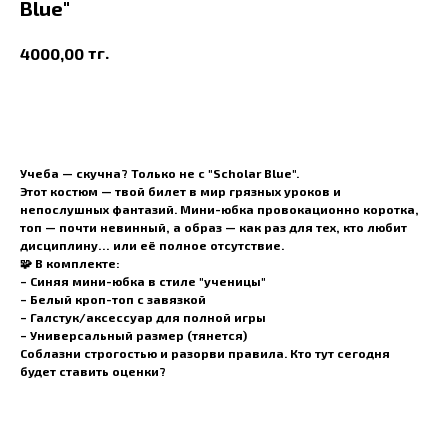
Blue"
тг.
4000,00
В корзину
Учеба — скучна? Только не с "Scholar Blue".
Этот костюм — твой билет в мир
грязных уроков и
непослушных фантазий
. Мини-юбка провокационно коротка,
топ — почти невинный, а образ — как раз для тех, кто любит
дисциплину… или её полное отсутствие.
🧩 В комплекте:
– Синяя мини-юбка в стиле "ученицы"
– Белый кроп-топ с завязкой
– Галстук/аксессуар для полной игры
– Универсальный размер (тянется)
Соблазни строгостью и разорви правила. Кто тут сегодня
будет ставить оценки?