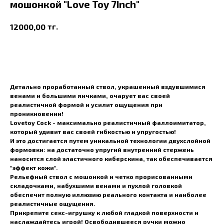
мошонкой "Love Toy 7Inch"
тг.
12000,00
В корзину
Детально проработанный ствол, украшенный вздувшимися
венами и большими яичками, очарует вас своей
реалистичной формой и усилит ощущения при
проникновении!
Lovetoy Cock - максимально реалистичный фаллоимитатор,
который удивит вас своей гибкостью и упругостью!
И это достигается путем уникальной технологии двухслойной
формовки: на достаточно упругий внутренний стержень
наносится слой эластичного киберскина, так обеспечивается
"эффект кожи".
Рельефный ствол с мошонкой и четко прорисованными
складочками, набухшими венами и пухлой головкой
обеспечит полную иллюзию реального контакта и наиболее
реалистичные ощущения.
Прикрепите секс-игрушку к любой гладкой поверхности и
наслаждайтесь игрой! Освободившееся ручки можно