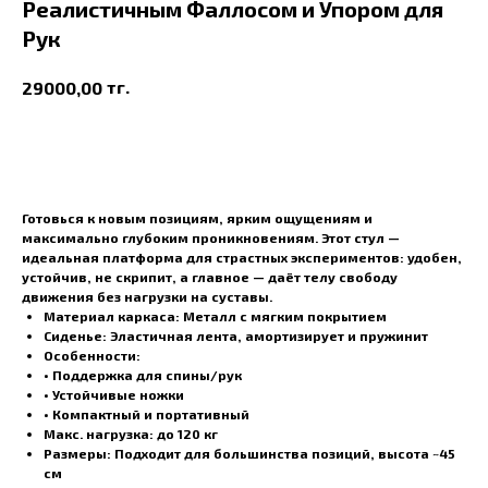
Реалистичным Фаллосом и Упором для
Рук
тг.
29000,00
В корзину
Готовься к новым позициям, ярким ощущениям и
максимально глубоким проникновениям. Этот стул —
идеальная платформа для страстных экспериментов:
удобен,
устойчив, не скрипит
, а главное — даёт телу свободу
движения без нагрузки на суставы.
Материал каркаса
: Металл с мягким покрытием
Сиденье
: Эластичная лента, амортизирует и пружинит
Особенности
:
• Поддержка для спины/рук
• Устойчивые ножки
• Компактный и портативный
Макс. нагрузка
: до 120 кг
Размеры
: Подходит для большинства позиций, высота ~45
см