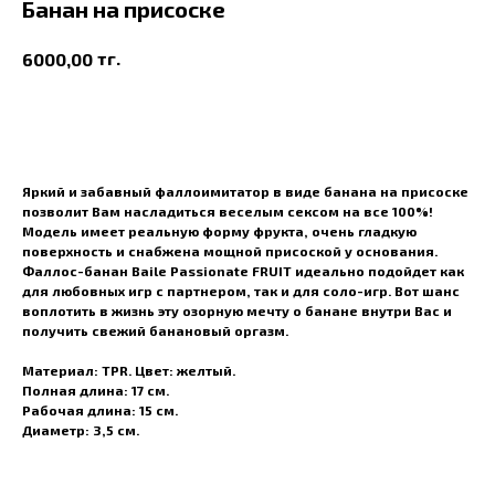
Банан на присоске
тг.
6000,00
В корзину
Яркий и забавный фаллоимитатор в виде банана на присоске
позволит Вам насладиться веселым сексом на все 100%!
Модель имеет реальную форму фрукта, очень гладкую
поверхность и снабжена мощной присоской у основания.
Фаллос-банан Baile Passionate FRUIT идеально подойдет как
для любовных игр с партнером, так и для соло-игр. Вот шанс
воплотить в жизнь эту озорную мечту о банане внутри Вас и
получить свежий банановый оргазм.
Материал: TPR. Цвет: желтый.
Полная длина: 17 см.
Рабочая длина: 15 см.
Диаметр: 3,5 см.