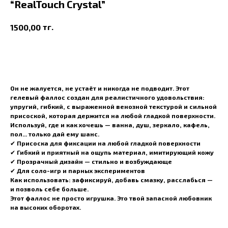
“RealTouch Crystal”
тг.
1500,00
В корзину
Он не жалуется, не устаёт и никогда не подводит. Этот
гелевый фаллос создан для реалистичного удовольствия:
упругий, гибкий, с выраженной венозной текстурой и сильной
присоской, которая держится на любой гладкой поверхности.
Используй, где и как хочешь — ванна, душ, зеркало, кафель,
пол... только дай ему шанс.
✔ Присоска для фиксации на любой гладкой поверхности
✔ Гибкий и приятный на ощупь материал, имитирующий кожу
✔ Прозрачный дизайн — стильно и возбуждающе
✔ Для соло-игр и парных экспериментов
Как использовать:
зафиксируй, добавь смазку, расслабься —
и позволь себе больше.
Этот фаллос не просто игрушка. Это твой запасной любовник
на высоких оборотах.