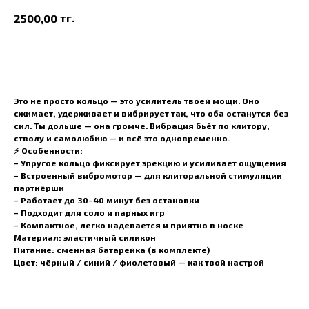
тг.
2500,00
В корзину
Это не просто кольцо — это усилитель твоей мощи. Оно
сжимает, удерживает и вибрирует так, что оба останутся без
сил. Ты дольше — она громче. Вибрация бьёт по клитору,
стволу и самолюбию — и всё это одновременно.
⚡ Особенности:
– Упругое кольцо фиксирует эрекцию и усиливает ощущения
– Встроенный вибромотор — для клиторальной стимуляции
партнёрши
– Работает до 30–40 минут без остановки
– Подходит для соло и парных игр
– Компактное, легко надевается и приятно в носке
Материал:
эластичный силикон
Питание:
сменная батарейка (в комплекте)
Цвет:
чёрный / синий / фиолетовый — как твой настрой