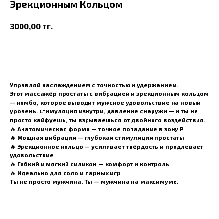
Эрекционным Кольцом
тг.
3000,00
В корзину
Управляй наслаждением с точностью и удержанием.
Этот массажёр простаты с вибрацией и эрекционным кольцом
— комбо, которое выводит мужское удовольствие на новый
уровень. Стимуляция изнутри, давление снаружи — и ты не
просто кайфуешь, ты
взрываешься от двойного воздействия
.
🔥 Анатомическая форма — точное попадание в зону P
🔥 Мощная вибрация — глубокая стимуляция простаты
🔥 Эрекционное кольцо — усиливает твёрдость и продлевает
удовольствие
🔥 Гибкий и мягкий силикон — комфорт и контроль
🔥 Идеально для соло и парных игр
Ты не просто мужчина. Ты —
мужчина на максимуме
.