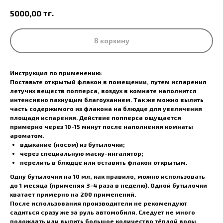
тг.
5000,00
В корзину
Инструкция по применению:
Поставьте открытый флакон в помещении, путем испарения
летучих веществ попперса, воздух в комнате наполнится
интенсивно пахнущим благоуханием. Так же можно вылить
часть содержимого из флакона на блюдце для увеличения
площади испарения. Действие попперса ощущается
примерно через 10-15 минут после наполнения комнаты
ароматом.
вдыхание (носом) из бутылочки;
через специальную маску-ингалятор;
перелить в блюдце или оставить флакон открытым.
Одну бутылочки на 10 мл, как правило, можно использовать
до 1 месяца (применяя 3-4 раза в неделю). Одной бутылочки
хватает примерно на 200 применений.
После использования производители не рекомендуют
садиться сразу же за руль автомобиля. Следует не много
подождать или выпить большое количество тёплой воды.