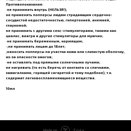
Противопоказания:
·не принимать внутрь (НЕЛЬЗЯ!);
не применять попперсы людям страдающим сердечно-
сосудистой недостаточностью, гипертонией, анемией,
глаукомой;
не принимать с другими секс-стимуляторами, такими как
циалис, виагра и другие стимуляторы для мужчин;
·не принимать беременным, кормящим;
·;не принимать лицам до 18лет;
;наносить попперсы на участки кожи или слизистую оболочку,
из-за опасности ожогов;
·не оставлять под прямыми солнечными лучами;
не нагревать (то есть беречь от контакта со спичками,
зажигалками, горящей сигаретой и тому подобное), т.к.
содержат легковоспламеняющиеся вещества.
10мл
Tilda
Made on