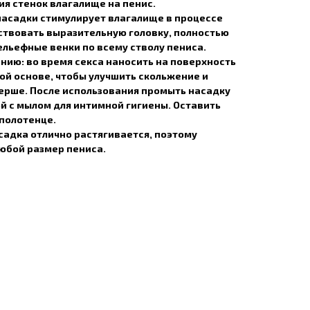
ия стенок влагалище на пенис.
насадки стимулирует влагалище в процессе
ствовать выразительную головку, полностью
льефные венки по всему стволу пениса.
нию: во время секса наносить на поверхность
ой основе, чтобы улучшить скольжение и
ерше. После использования промыть насадку
й с мылом для интимной гигиены. Оставить
полотенце.
садка отлично растягивается, поэтому
юбой размер пениса.