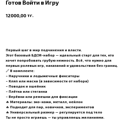
Готов Войти в Игру
тг.
12000,00
В корзину
Первый шаг в мир подчинения и власти.
Этот базовый БДСМ-набор — идеальный старт для тех, кто
хочет попробовать
грубую нежность
. Всё, что нужно для
первых ролевых игр, наказаний и удовольствия без границ.
🔗 В комплекте:
– Наручники и лодыжечные фиксаторы
– Кляп или маска (в зависимости от набора)
– Поводок и ошейник
– Плётка или стеганка
– Верёвки или ремешки для фиксации
🔥 Материалы: эко-кожа, металл, нейлон
🔥 Подходит для пар, новичков, экспериментов
🔥 Универсальный размер — регулируется под тело
Ты не просто играешь —
ты управляешь желаниями.