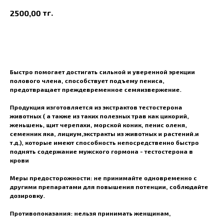
тг.
2500,00
В корзину
Быстро помогает достигать сильной и уверенной эрекции
полового члена, способствует подъему пениса,
предотвращает преждевременное семяизвержение.
Продукция изготовляется из экстрактов тестостерона
животных ( а также из таких полезных трав как цикорий,
женьшень, щит черепахи, морской коник, пенис оленя,
семенник яка, лициум,экстракты из животных и растений.и
т.д.), которые имеют способность непосредственно быстро
поднять содержание мужского гормона - тестостерона в
крови
Меры предосторожности: не принимайте одновременно с
другими препаратами для повышения потенции, соблюдайте
дозировку.
Противопоказания: нельзя принимать женщинам,