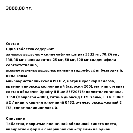
тг.
3000,00
В корзину
Состав
Одна таблетка содержит
активное вещество
– силденафила цитрат 35,12 мг, 70,24 мг,
140,48 мг эквивалентно 25 мг, 50 мг, 100 мг силденафила
соответственно,
вспомогательные вещества
: кальция гидрофосфат безводный,
целлюлоза
микрокристаллическая РН 102, натрия кроскармеллоза,
кремния диоксид коллоидный (аэросил 200), магния стеарат,
состав оболочки Opadry II Blue 85F20578: полиэтиленгликоль
3350 (макрогол 4000), титана диоксид Е 171, тальк, FD & C Blue
#2 / индигокармин алюминий Е 132, железо оксид желтый Е
172, спирт поливиниловый.
Описание
Таблетки, покрытые пленочной оболочкой синего цвета,
квадратной формы с маркировкой «стрелы» на одной