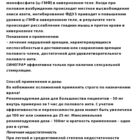
монофосфата (ц-ГМФ) в кавернозном теле. Когда при
половом возбуждении происходит местное высвобождение
окиси азота, ингибирование ФДЭ 5 приводит к повышению
уровня ц-ГМФ в кавернозном теле, в результате чего
происходит расслабление гладких мышц и приток крови в
кавернозное тело.
Показания к применению
- лечение нарушений эрекции, характеризующихся
неспособностью к достижению или сохранению эрекции
полового члена, достаточной для удовлетворительного
полового акта.
СИНЕГРА® эффективна только при наличии сексуальной
стимуляции.
Способ применения и дозы
Во избежание осложнений применять строго по назначению
врача!
Рекомендуемая доза для большинства пациентов - 50 мг
внутрь примерно за 1 час до полового акта. С учетом
эффективности и переносимости доза может быть увеличена
до 100 мг или снижена до 25 мг. Максимальная
рекомендуемая доза – 100мг и кратность применения - один
раз в сутки.
Почечная недостаточность
При легкой и среднетяжелой степени недостаточности