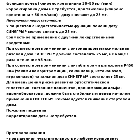
функции почек (клиренс креатинина 30-80 мл/мин)
корректировка дозы не требуется, при тяжелой (клиренс
креатинина < 30 мл/мин) - дозу снижают до 25 мг.
Печеночная недостаточность
У пациентов с недостаточностью функции печени дозу
СИНЕГРЫ® можно снизить до 25 мг.
Совместное применение с другими лекарственными
средствами
При совместном применении с ритонавиром максимальная
разовая доза СИНЕГРЫ® должна составлять 25 мг, не чаще 1
раза в течение 48 час.
При совместном применении с ингибиторами цитохрома Р450
3А4 (такими как эритромицин, саквинавир, кетоконазол,
итраконазол) начальная доза СИНЕГРЫ® составляет 25 мг.
Для уменьшения риска развития ортостатической
гипотензии, состояние пациентов, принимающих альфа-
адреноблокаторы, должно быть стабильным перед началом
применения СИНЕГРЫ®. Рекомендуется снижение стартовой
дозы.
Пожилые пациенты
Корректировка дозы не требуется.
Противопоказания
- повышенная чувствительность к любому компоненту