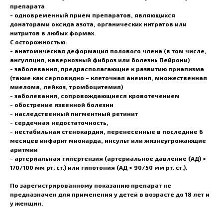
препарата
- одновременный прием препаратов, являющихся
донаторами оксида азота, органических нитратов или
нитритов в любых формах.
С осторожностью:
- анатомическая деформация полового члена (в том числе,
ангуляция, кавернозный фиброз или болезнь Пейрони)
- заболевания, предрасполагающие к развитию приапизма
(такие как серповидно – клеточная анемия, множественная
миелома, лейкоз, тромбоцитемия)
- заболевания, сопровождающиеся кровотечением
- обострение язвенной болезни
- наследственный пигментный ретинит
- сердечная недостаточность,
- нестабильная стенокардия, перенесенные в последние 6
месяцев инфаркт миокарда, инсульт или жизнеугрожающие
аритмии
- артериальная гипертензия (артериальное давление (АД) >
170/100 мм рт. ст.) или гипотония (АД < 90/50 мм рт. ст.).
По зарегистрированному показанию препарат не
предназначен для применения у детей в возрасте до 18 лет и
у женщин.