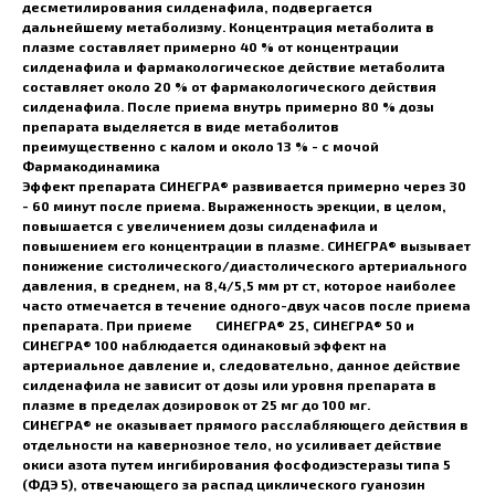
десметилирования силденафила, подвергается
дальнейшему метаболизму. Концентрация метаболита в
плазме составляет примерно 40 % от концентрации
силденафила и фармакологическое действие метаболита
составляет около 20 % от фармакологического действия
силденафила. После приема внутрь примерно 80 % дозы
препарата выделяется в виде метаболитов
преимущественно с калом и около 13 % - с мочой
Фармакодинамика
Эффект препарата СИНЕГРА® развивается примерно через 30
- 60 минут после приема. Выраженность эрекции, в целом,
повышается с увеличением дозы силденафила и
повышением его концентрации в плазме. СИНЕГРА® вызывает
понижение систолического/диастолического артериального
давления, в среднем, на 8,4/5,5 мм рт ст, которое наиболее
часто отмечается в течение одного-двух часов после приема
препарата. При приеме СИНЕГРА® 25, СИНЕГРА® 50 и
СИНЕГРА® 100 наблюдается одинаковый эффект на
артериальное давление и, следовательно, данное действие
силденафила не зависит от дозы или уровня препарата в
плазме в пределах дозировок от 25 мг до 100 мг.
СИНЕГРА® не оказывает прямого расслабляющего действия в
отдельности на кавернозное тело, но усиливает действие
окиси азота путем ингибирования фосфодиэстеразы типа 5
(ФДЭ 5), отвечающего за распад циклического гуанозин