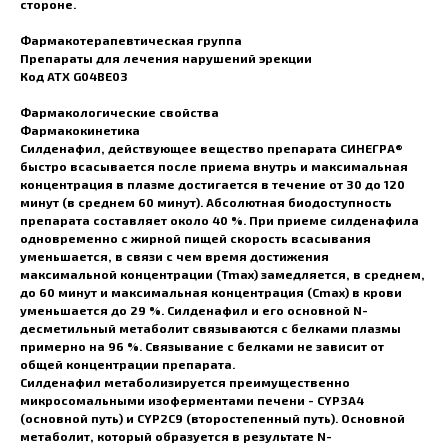
стороне.
Фармакотерапевтическая группа
Препараты для лечения нарушений эрекции
Код АТX G04BE03
Фармакологические свойства
Фармакокинетика
Силденафил, действующее вещество препарата СИНЕГРА®
быстро всасывается после приема внутрь и максимальная
концентрация в плазме достигается в течение от 30 до 120
минут (в среднем 60 минут). Абсолютная биодоступность
препарата составляет около 40 %. При приеме силденафила
одновременно с жирной пищей скорость всасывания
уменьшается, в связи с чем время достижения
максимальной концентрации (Tmax) замедляется, в среднем,
до 60 минут и максимальная концентрация (Cmax) в крови
уменьшается до 29 %. Силденафил и его основной N-
десметильный метаболит связываются с белками плазмы
примерно на 96 %. Связывание с белками не зависит от
общей концентрации препарата.
Силденафил метаболизируется преимущественно
микросомальными изоферментами печени - CYP3А4
(основной путь) и CYP2С9 (второстепенный путь). Основной
метаболит, который образуется в результате N-