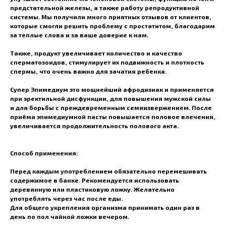
предстательной железы, а также работу репродуктивной
системы. Мы получили много приятных отзывов от клиентов,
которые смогли решить проблему с простатитом, благодарим
за теплые слова и за ваше доверие к нам.
Также, продукт увеличивает количество и качество
сперматозоидов, стимулирует их подвижность и плотность
спермы, что очень важно для зачатия ребенка.
Супер Эпимедиум это мощнейший афродизиак и применяется
при эректильной дисфункции, для повышения мужской силы
и для борьбы с преждевременным семяизвержением. После
приёма эпимедиумной пасты повышается половое влечения,
увеличивается продолжительность полового акта.
Способ применения:
Перед каждым употреблением обязательно перемешивать
содержимое в банке. Рекомендуется использовать
деревянную или пластиковую ложку. Желательно
употреблять через час после еды.
Для общего укрепления организма принимать один раз в
день по пол чайной ложки вечером.