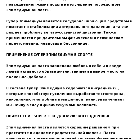
повседневная жизнь пошла на улучшение посредством
Эпимедиумной пасты.
Супер Эпимедиум является сосудорасширяющим средством и
помогает в стабилизации артериального давления, а также
решает проблему вегето-сосудистой дистонии. Также
применяется при длительном физическом и психическом
переутомлении, неврозах и бессоннице.
ПРИМЕНЕНИЕ СУПЕР ЭПИМЕДИУМА В СПОРТЕ
Эпимедиумная паста завоевала любовь к себе и в среде
людей активного образа жизни, занимая важное место на
полке Био-добавок.
В составе Супер Эпимедиума содержатся ингредиенты,
которые способствует усилению выработки тестостерона,
накоплению миоглобина в мышечной ткани, увеличивает
мышечную силу и физическую выносливость.
ПРИМЕНЕНИЕ SUPER TEKE ДЛЯ МУЖСКОГО ЗДОРОВЬЯ
Эпимедиумная паста является хорошим решением при
простатите и аденоме предстательной железы. Паста
улучшает состояние мочеполовой системы, функцию почек и