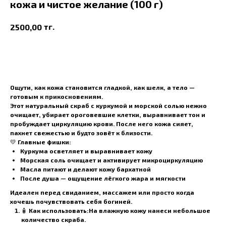
кожа и чистое желание (100 г)
тг.
2500,00
В корзину
Ощути, как кожа становится гладкой, как шелк, а тело —
готовым к прикосновениям.
Этот
натуральный скраб с куркумой и морской солью
нежно
очищает, убирает ороговевшие клетки, выравнивает тон и
пробуждает циркуляцию крови. После него кожа сияет,
пахнет свежестью и будто зовёт к близости.
💛
Главные фишки:
Куркума осветляет и выравнивает кожу
Морская соль очищает и активирует микроциркуляцию
Масла питают и делают кожу бархатной
После душа — ощущение лёгкого жара и мягкости
Идеален перед свиданием, массажем или просто когда
хочешь почувствовать себя богиней.
🧴
Как использовать:
На влажную кожу нанеси небольшое
количество скраба.