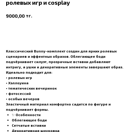
ролевых игр и cosplay
тг.
9000,00
В корзину
Классический Bunny-комплект создан для ярких ролевых
сценариев и эффектных образов. Облегающее боди
подчёркивает силуэт, прозрачные вставки добавляют
интригу, а ушки и декоративные элементы завершают образ.
Идеально подходит для:
• ролевых игр
• Хэллоуина
• тематических вечеринок
• фотосессий
• особых вечеров
Эластичный материал комфортно садится по фигуре и
подчёркивает формы.
✨ Особенности
Облегающее боди
Сетчатые вставки
Декоративная шнуровка