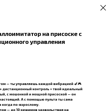
ллоимитатор на присоске с
нционного управления
ьтом — ты управляешь каждой вибрацией
🍆🎮
+ дистанционный контроль = твой идеальный
ый, с мошонкой и мощной присоской — он
настоящий. А с помощью пульта ты сама
а когда по-взрослому.
ьтом
— до 10 режимов удовольствия на