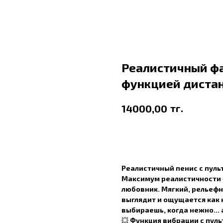
Реалистичный фа
функцией диста
тг.
14000,00
В корзину
Реалистичный пенис с пул
Максимум реалистичности 
любовник. Мягкий, рельефн
выглядит и ощущается как 
выбираешь, когда нежно... 
💥
Функция вибрации с пул