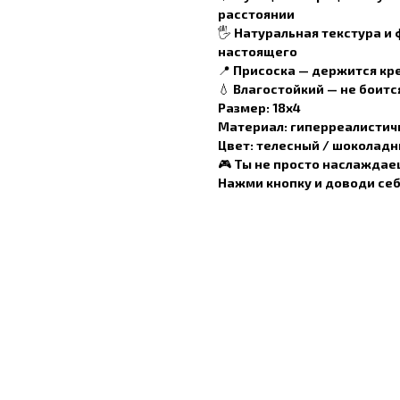
расстоянии
🖐️
Натуральная текстура и
настоящего
📍
Присоска
— держится креп
💧
Влагостойкий
— не боитс
Размер:
18х4
Материал:
гиперреалистичн
Цвет:
телесный / шоколадны
🎮 Ты не просто наслаждае
Нажми кнопку и доводи себя