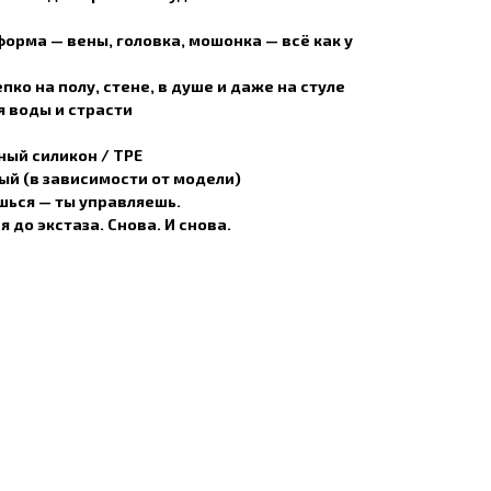
 форма
— вены, головка, мошонка — всё как у
ко на полу, стене, в душе и даже на стуле
я воды и страсти
ый силикон / TPE
й (в зависимости от модели)
шься — ты управляешь.
 до экстаза. Снова. И снова.