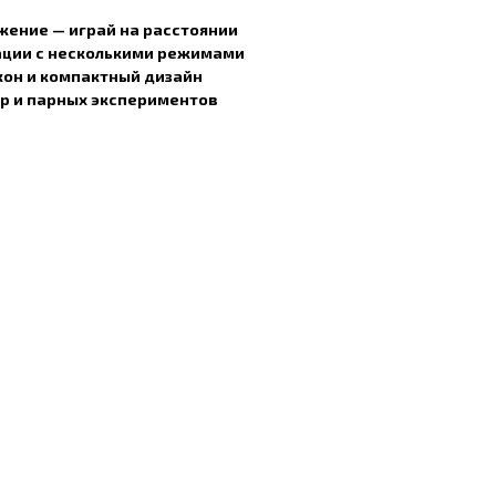
жение — играй на расстоянии
ации с несколькими режимами
кон и компактный дизайн
гр и парных экспериментов