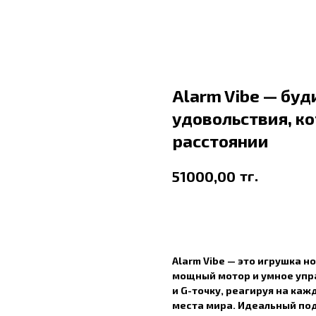
Alarm Vibe — бу
удовольствия, к
расстоянии
тг.
51000,00
В корзину
Alarm Vibe — это игрушка н
мощный мотор и умное упра
и G-точку, реагируя на ка
места мира. Идеальный под