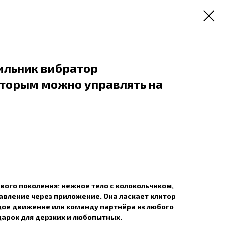
дильник вибратор
оторым можно управлять на
ового поколения: нежное тело с колокольчиком,
вление через приложение. Она ласкает клитор
ждое движение или команду партнёра из любого
арок для дерзких и любопытных.