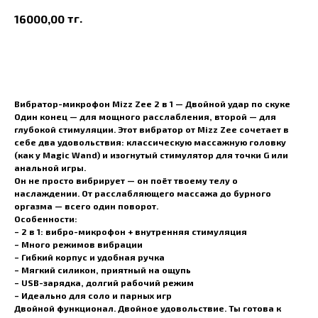
тг.
16000,00
В корзину
Вибратор-микрофон Mizz Zee 2 в 1 — Двойной удар по скуке
Один конец — для мощного расслабления, второй — для
глубокой стимуляции. Этот вибратор от Mizz Zee сочетает в
себе два удовольствия: классическую массажную головку
(как у Magic Wand) и изогнутый стимулятор для точки G или
анальной игры.
Он не просто вибрирует — он поёт твоему телу о
наслаждении. От расслабляющего массажа до бурного
оргазма — всего один поворот.
Особенности:
– 2 в 1: вибро-микрофон + внутренняя стимуляция
– Много режимов вибрации
– Гибкий корпус и удобная ручка
– Мягкий силикон, приятный на ощупь
– USB-зарядка, долгий рабочий режим
– Идеально для соло и парных игр
Двойной функционал. Двойное удовольствие. Ты готова к