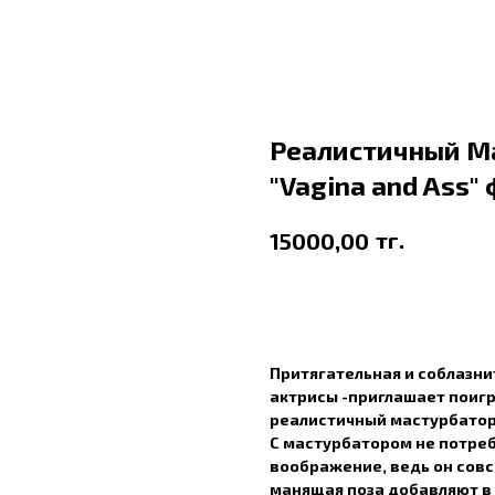
Реалистичный М
"Vagina and Ass"
тг.
15000,00
В корзину
Притягательная и соблазни
актрисы -приглашает поигр
реалистичный мастурбатор
С мастурбатором не потре
воображение, ведь он сов
манящая поза добавляют в