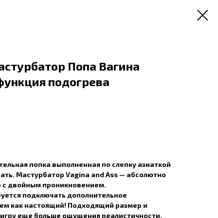
астурбатор Попа Вагина
 функция подогрева
тельная попка выполненная по слепку азиаткой
ать. Мастурбатор Vagina and Ass — абсолютно
 с двойным проникновением.
буется подключать дополнительное
сем как настоящий! Подходящий размер и
 игру еще больше ощущения реалистичности.