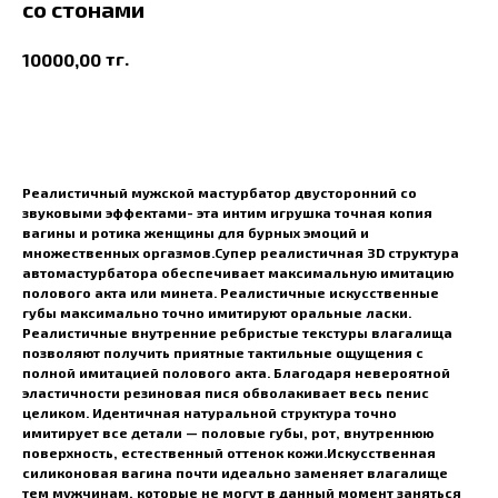
со стонами
тг.
10000,00
В корзину
Реалистичный мужской мастурбатор двусторонний со
звуковыми эффектами- эта интим игрушка точная копия
вагины и ротика женщины для бурных эмоций и
множественных оргазмов.Супер реалистичная 3D структура
автомастурбатора обеспечивает максимальную имитацию
полового акта или минета. Реалистичные искусственные
губы максимально точно имитируют оральные ласки.
Реалистичные внутренние ребристые текстуры влагалища
позволяют получить приятные тактильные ощущения с
полной имитацией полового акта. Благодаря невероятной
эластичности резиновая пися обволакивает весь пенис
целиком. Идентичная натуральной структура точно
имитирует все детали — половые губы, рот, внутреннюю
поверхность, естественный оттенок кожи.Искусственная
силиконовая вагина почти идеально заменяет влагалище
тем мужчинам, которые не могут в данный момент заняться